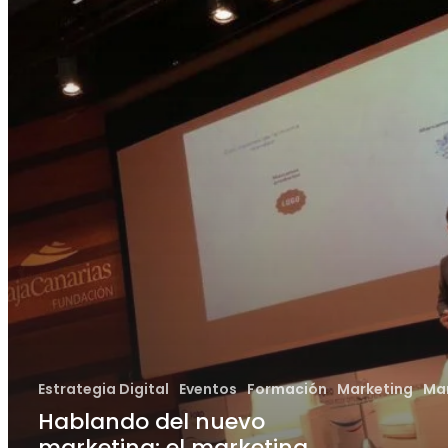
marketing
cultural
Estrategia Digital
Eventos
Formación
Marketing
Mar
Hablando del nuevo
marketing: el marketing