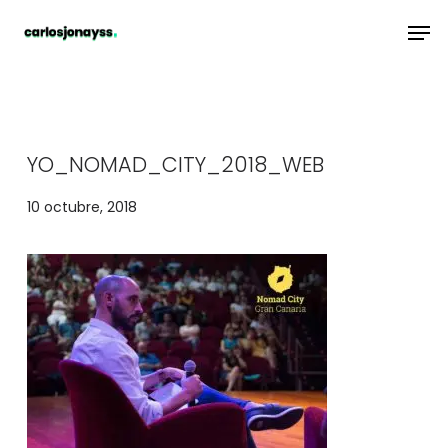
Skip
Men
to
main
content
YO_NOMAD_CITY_2018_WEB
10 octubre, 2018