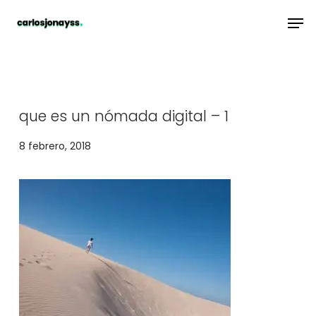
Skip
Men
to
main
content
que es un nómada digital – 1
8 febrero, 2018