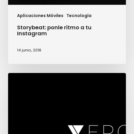
Aplicaciones Móviles
Tecnología
Storybeat: ponle ritmo a tu
Instagram
14 junio, 2018
VERO
¿El
true
social
de
las