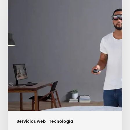
aumentada
con
Magic
Leap
Servicios web
Tecnología