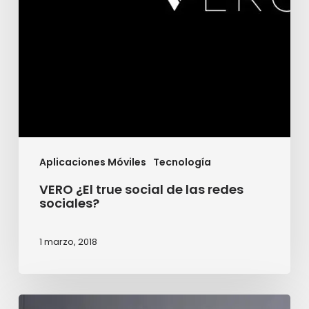
redes
sociales?
Aplicaciones Móviles
Tecnología
VERO ¿El true social de las redes
sociales?
1 marzo, 2018
Realidad