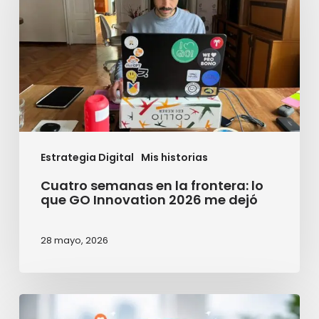
la
frontera:
lo
que
GO
Innovation
Estrategia Digital
Mis historias
2026
me
Cuatro semanas en la frontera: lo
que GO Innovation 2026 me dejó
dejó
28 mayo, 2026
¿Cómo