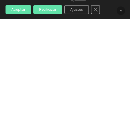
Casos de éxito
Cerrar el banner
Aceptar
Rechazar
Ajustes
Aprende
Estrategia digital
Productividad
Habilidades blandas
Consultoría
Formación
Aviso Legal
Política de Privacidad