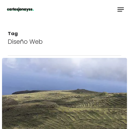
Skip
Men
to
main
content
Tag
Diseño Web
carlosjonayss,
un
nuevo
camino