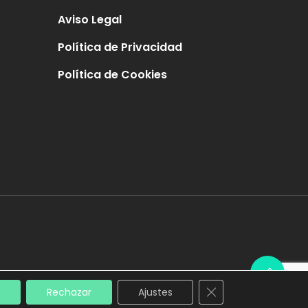
Aviso Legal
Política de Privacidad
Política de Cookies
Cerrar el banner de
Rechazar
Ajustes