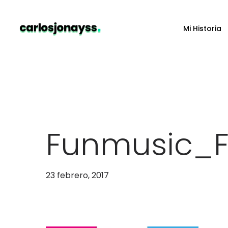
Skip
to
Mi Historia
main
content
Funmusic_Fi
23 febrero, 2017