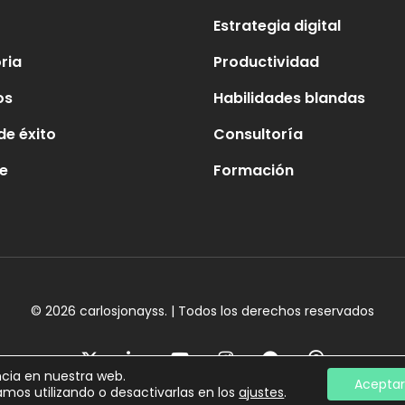
Estrategia digital
oria
Productividad
os
Habilidades blandas
de éxito
Consultoría
e
Formación
© 2026 carlosjonayss. | Todos los derechos reservados
x-
linkedin
youtube
instagram
spotify
threads
ncia en nuestra web.
twitter
Aceptar
mos utilizando o desactivarlas en los
ajustes
.