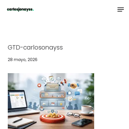
Skip
Men
to
main
content
GTD-carlosonayss
28 mayo, 2026