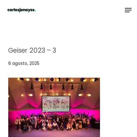
Skip
Men
to
main
content
Geiser 2023 – 3
6 agosto, 2025