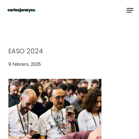
Skip
Men
to
main
content
EASO 2024
9 febrero, 2025