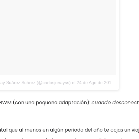
nay Suárez Suárez (@carlosjonayss)
el
24 de Ago de 2017 a la(s) 12:35 PDT
 BWM (con una pequeña adaptación):
cuando desconecte
tal que al menos en algún periodo del año te cojas un vi