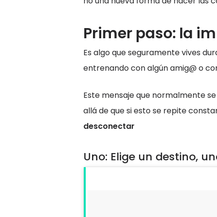
no una nueva forma de hacer las c
Primer paso: la i
Es algo que seguramente vives dura
entrenando con algún amig@ o co
Este mensaje que normalmente se s
allá de que si esto se repite cons
desconectar
Uno: Elige un destino, u