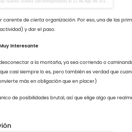
nay Suárez Suárez (@carlosjonayss)
el
22 de Ago de 2017 a la(s) 2:33 PDT
ar carente de
cierta
organización. Por eso, una de las pr
 actividad) y dar el paso.
Muy Interesante
a desconectar a la montaña, ya sea corriendo o caminand
 que casi siempre lo es, pero también es verdad que cua
onvierte más en obligación que en placer)
ico de posibilidades brutal, así que elige algo que realm
vión