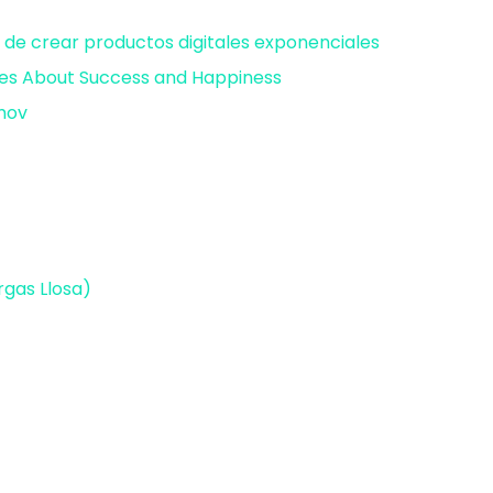
 de crear productos digitales exponenciales
ies About Success and Happiness⁠
ov⁠⁠
rgas Llosa)