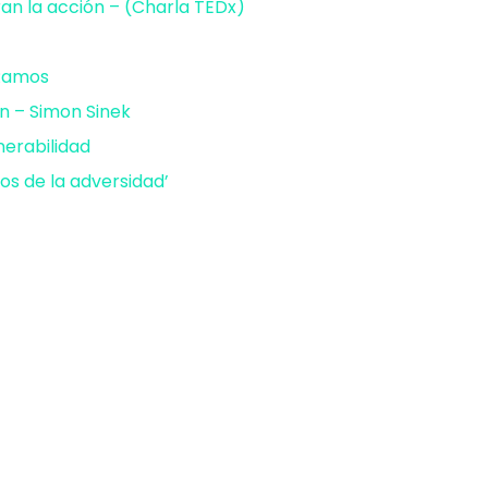
an la acción⁠ – (Charla TEDx)⁠
Ramos
n⁠ – Simon Sinek
nerabilidad
tos de la adversidad’