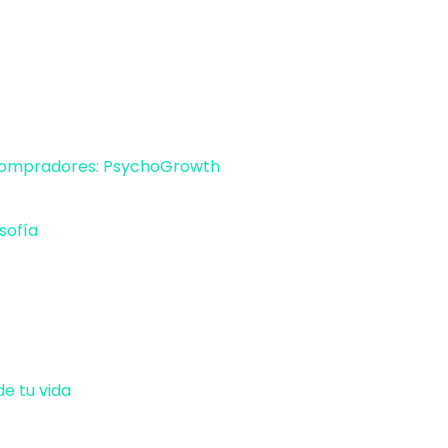
 compradores: PsychoGrowth
⁠
osofía⁠
⁠
e tu vida⁠